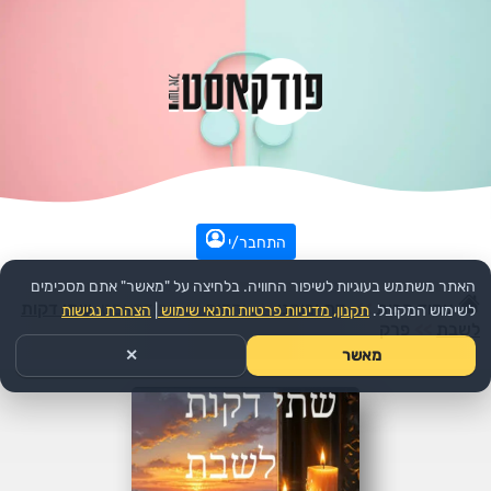
התחבר/י
האתר משתמש בעוגיות לשיפור החוויה. בלחיצה על "מאשר" אתם מסכימים
עמוד הבית
>>
דת ורוחני
>>
יהדות
>>
הפודקאסט:
שתי דקות
לשימוש המקובל.
תקנון, מדיניות פרטיות ותנאי שימוש
|
הצהרת נגישות
לשבת
>>
פרק
מאשר
✕