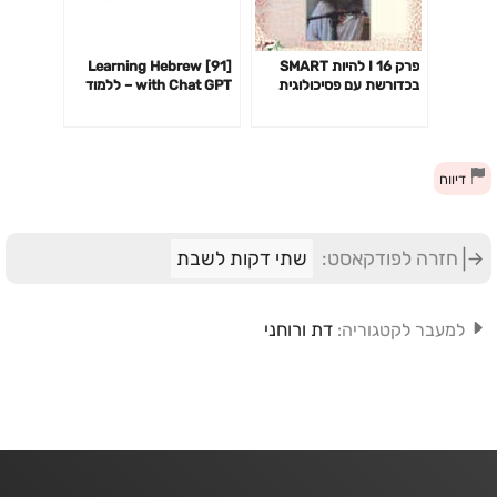
פרק 16 I להיות SMART
[91] Learning Hebrew
בכדורשת עם פסיכולוגית
with Chat GPT – ללמוד
הספורט עידית יוחאי קוגל
עברית עם צ׳אט GPT
דיווח
חזרה לפודקאסט:
שתי דקות לשבת
דת ורוחני
למעבר לקטגוריה: