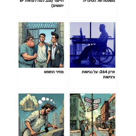
משפטה של הסיגריה
הייעוד (וגם, למה לעזאזל יש
יתושים)
פרק 264: על נגישות
מחיר החופש
ורגישות