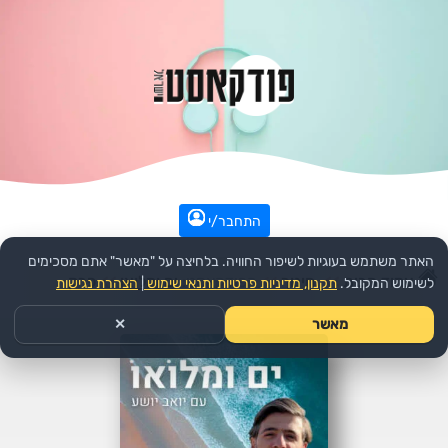
התחבר/י
האתר משתמש בעוגיות לשיפור החוויה. בלחיצה על "מאשר" אתם מסכימים
עמוד הבית
>>
חינוך
>>
הפודקאסט:
ים ומלואו
>>
פרק
לשימוש המקובל.
תקנון, מדיניות פרטיות ותנאי שימוש
|
הצהרת נגישות
מאשר
✕