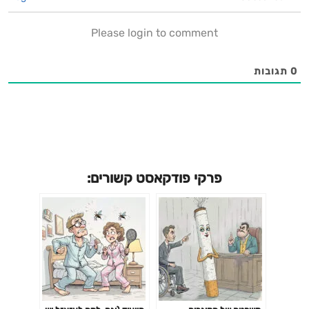
פעולה/חסויות/רעיונות למרואיינים:
Please login to comment
https://wa.me/+972503166107מיקוליביה קוד קופון
:Yoav10 https://mycolivia.co.il/
0
תגובות
פרקי פודקאסט קשורים: