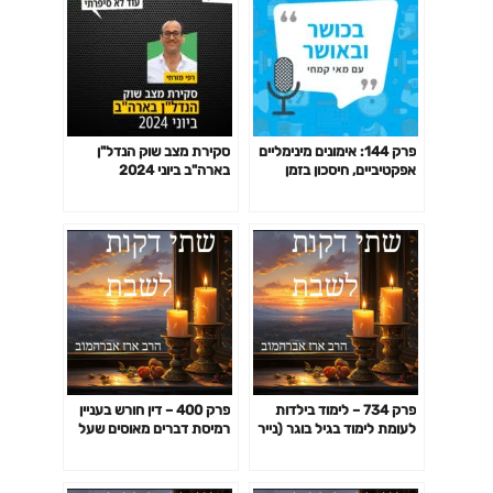
פרק 144: אימונים מינימליים
סקירת מצב שוק הנדל"ן
אפקטיביים, חיסכון בזמן
בארה"ב ביוני 2024
באימון לפי המחקר ועוד
פרק 734 – לימוד בילדות
פרק 400 – דין חורש בעניין
לעומת לימוד בגיל בוגר (נייר
רמיסת דברים מאוסים שעל
חלק מול נייר מחוק)
גבי הקרקע