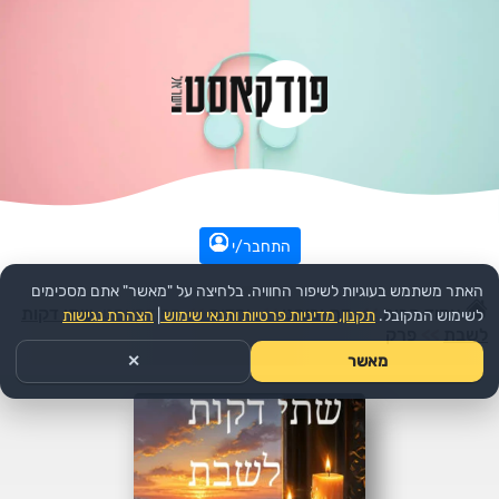
התחבר/י
האתר משתמש בעוגיות לשיפור החוויה. בלחיצה על "מאשר" אתם מסכימים
עמוד הבית
>>
דת ורוחני
>>
יהדות
>>
הפודקאסט:
שתי דקות
לשימוש המקובל.
תקנון, מדיניות פרטיות ותנאי שימוש
|
הצהרת נגישות
לשבת
>>
פרק
מאשר
✕