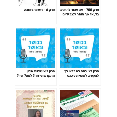
פרק 755 – אם אסור להרטיב
פרק 6 – חשיבה הפוכה
בד, אז איך מותר לנגב ידיים
במגבת בשבת?
פרק 91: למה לא כדאי לך
פרק 67: שיטות אימון
להקשיב לאושיות פיטנס
מתקדמות- מה? למה? איך?
ולמאמנים ומאמנות "מעוררי
האם כדאי? דרופ סט,
השראה" כשמדובר בבריאות
פירמידה, צ'יטינג ועוד
שלך?