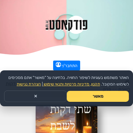
התחבר/י
האתר משתמש בעוגיות לשיפור החוויה. בלחיצה על "מאשר" אתם מסכימים
עמוד הבית
>>
דת ורוחני
>>
יהדות
>>
הפודקאסט:
שתי דקות
לשימוש המקובל.
תקנון, מדיניות פרטיות ותנאי שימוש
|
הצהרת נגישות
לשבת
>>
פרק
מאשר
✕