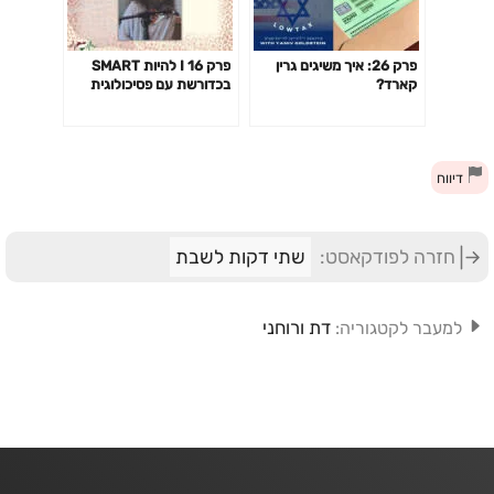
פרק 26: איך משיגים גרין
פרק 16 I להיות SMART
קארד?
בכדורשת עם פסיכולוגית
הספורט עידית יוחאי קוגל
דיווח
חזרה לפודקאסט:
שתי דקות לשבת
דת ורוחני
למעבר לקטגוריה: