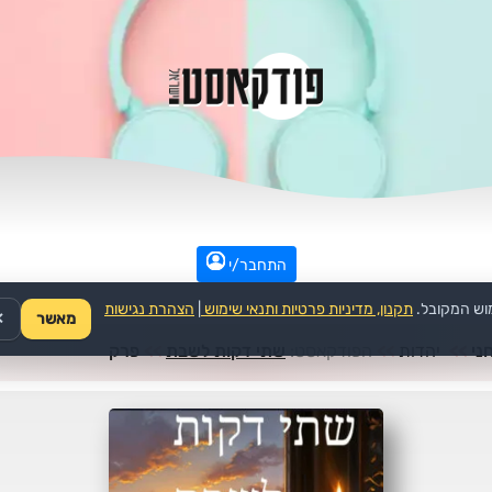
התחבר/י
וש המקובל.
תקנון, מדיניות פרטיות ותנאי שימוש
|
הצהרת נגישות
מאשר
✕
ני
>>
יהדות
>>
הפודקאסט:
שתי דקות לשבת
>>
פרק