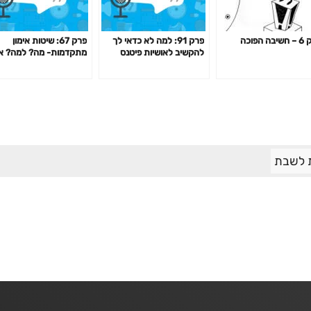
ה הפוכה
פרק 91: למה לא כדאי לך
פרק 67: שיטות אימון
להקשיב לאושיות פיטנס
מתקדמות- מה? למה? א
ולמאמנים ומאמנות "מעוררי
האם כדאי? דרופ סט,
השראה" כשמדובר בבריאות
פירמידה, צ'יטינג ועוד
שלך?
 לשבת