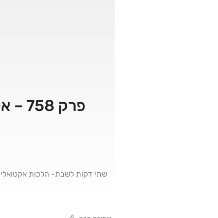
פרק 758 – אל תתפללו לכיוון הכותל! שיעור קצר ליום ירושלים
שתי דקות לשבת- הלכות אקטואליו