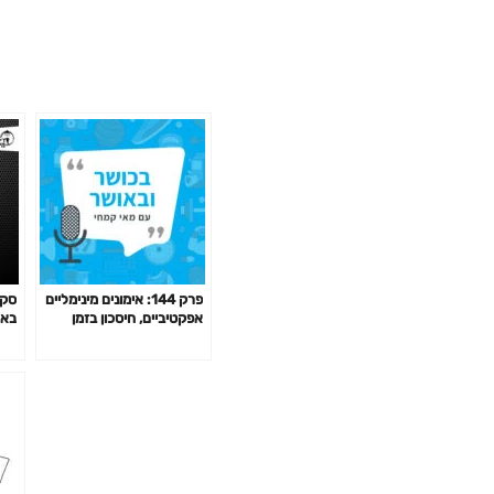
פרק 144: אימונים מינימליים
סקי
אפקטיביים, חיסכון בזמן
בארה
באימון לפי המחקר ועוד