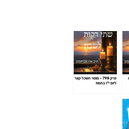
ה
פרק 798 – מוסר השכל קצר
ליום י"ז בתמוז