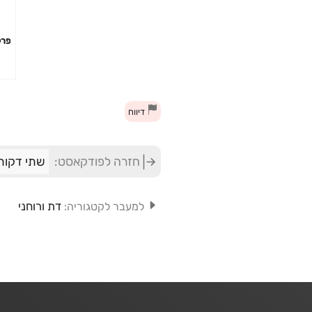
פרק 6 – חשיב
דיווח
חזרה לפודקאסט:
שתי דקות
דת ורוחני
למעבר לקטגוריה: