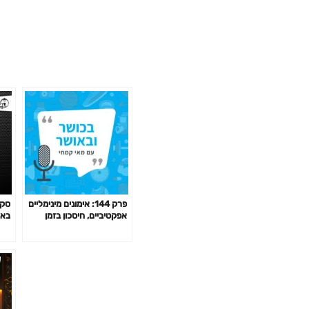
פרק 144: אימונים מינימליים
סקי
אפקטיביים, חיסכון בזמן
בארה
באימון לפי המחקר ועוד