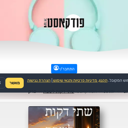
התחבר/י
וש המקובל.
תקנון, מדיניות פרטיות ותנאי שימוש
|
הצהרת נגישות
מאשר
✕
ני
>>
יהדות
>>
הפודקאסט:
שתי דקות לשבת
>>
פרק