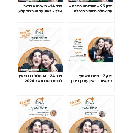
פרק 23 – משכנתא הפוכה –
פרק 14 – משכנתא בקצב
עם אנילה ניסימוב מנהלת
שלך – ראיון עם יאיר ניר קלע,
השיווק והמכירות של
מנהל מחלקת נדל"ן ומגזרי
משכנתא הפוכה בחברת
משכנתאות בבנק מזרחי
הפניקס
טפחות
פרק 7 – משכנתא חוץ
פרק 24 – המסלול הנכון: איך
בנקאית – ראיון עם דן רינדין
לקחת משכנתא ב 2024
מנכ"ל מנורה