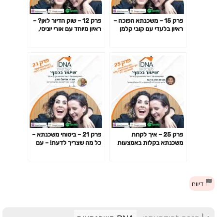
פרק 15 – משכנתא הפוכה –
פרק 12 – שוק הדיור לאן? –
ראיון בלעדי עם קובי קלמן
ראיון מיוחד עם אורי יוניסי,
מנכ"ל חברת הראל 60 פלוס
מנהל חטיבת המשכנתאות
בבנק לאומי
פרק 25 – איך לקחת
פרק 21 – ביטוחי משכנתא –
משכנתא בקלות באמצעות
כל מה שצריך לדעת! – עם
AI עם עדן ביבס מייסד מועדון
אריאל מונין לשעבר מנכ"ל
ה- AI הגדול בישראל
סוכנות אל-עד
דיווח