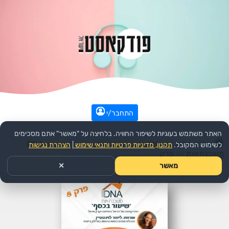
התחבר/י
האתר משתמש בעוגיות לשיפור החוויה. בלחיצה על "מאשר" אתם מסכימים
עמוד הבית
>>
עסקים
>>
השקעות
>>
הפודקאסט:
DNA
לשימוש המקובל.
תקנון, מדיניות פרטיות ותנאי שימוש
|
הצהרת נגישות
משכנתאות
>>
פרק
מאשר
✕