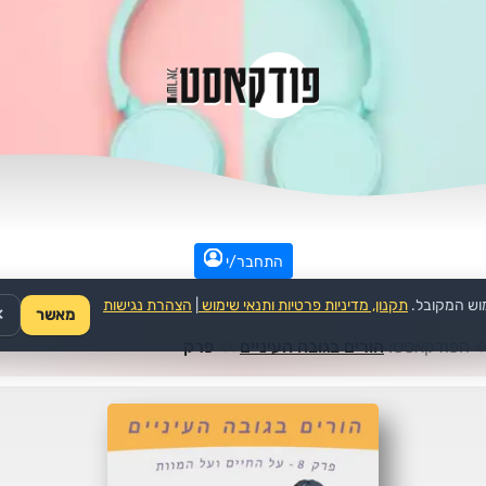
התחבר/י
וש המקובל.
תקנון, מדיניות פרטיות ותנאי שימוש
|
הצהרת נגישות
מאשר
✕
>
הפודקאסט:
הורים בגובה העיניים
>>
פרק