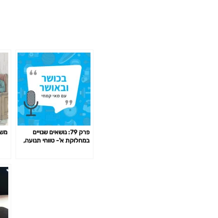
פרק 79: נושאים שנויים
משפ
במחלוקת א'- טווחי תנועה,
הרמת משקלים כבדים, הגעה
לכשל, שילוב כוח ואירובי ועוד