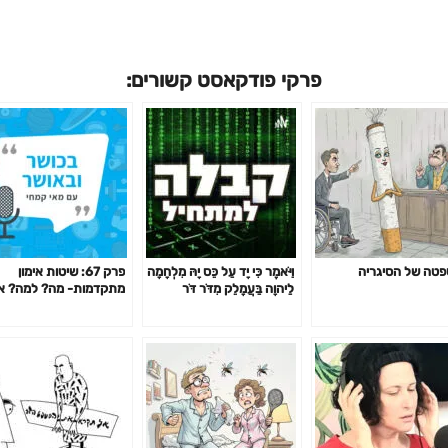
פרקי פודקאסט קשורים:
טה של הסיגריה
וַיֹּאמֶר כִּי יָד עַל כֵּס יָהּ מִלְחָמָה
פרק 67: שיטות אימון
לַיהוָה בַּעֲמָלֵק מִדֹּר דֹּר
מתקדמות- מה? למה? א
האם כדאי? דרופ סט,
פירמידה, צ'יטינג ועוד