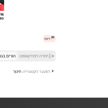
אֲנִי
הַתּ
מַבָּ
שְׁר
מיכאלי i
דיווח
חזרה לפודקאסט:
הורים בגו
חינוך
למעבר לקטגוריה: