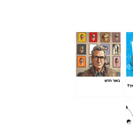
באור חדש
יך?