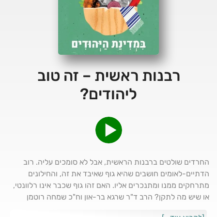
רבנות ראשית – זה טוב
ליהודים?
החרדים שולטים ברבנות הראשית, אבל לא סומכים עליה. רוב
הדתיים-לאומים חושבים שהיא גוף שאיבד את זה, והחילונים
מתרחקים ממנו ומתנכרים אליו. האם זהו גוף שכבר אינו רלוונטי,
או שיש מה לתקן? הרב ד"ר שרגא בר-און וח"כ שמחה רוטמן
משוחחים עם תהלה פרידמן על המוסד שלפעמים נדמה שכולם