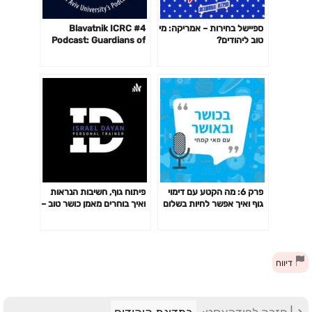
ספיישל בחירות – אמריקה: מי
#4 Blavatnik ICRC
טוב ליהודים?
Podcast: Guardians of
the Cyberspace with
Andy Ellis
פרק 6: מה הקטע עם דימוי
פיתוח גוף, חשיבות הנראות
גוף ואיך אפשר לחיות בשלום
ואיך בוחרים מאמן כושר טוב –
עם הגוף שלך?
אורח: עומר דוד פרק 31#
דיווח