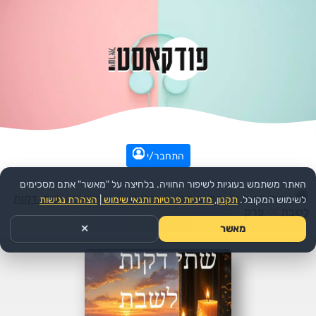
התחבר/י
האתר משתמש בעוגיות לשיפור החוויה. בלחיצה על "מאשר" אתם מסכימים
עמוד הבית
>>
דת ורוחני
>>
יהדות
>>
הפודקאסט:
שתי דקות
לשימוש המקובל.
תקנון, מדיניות פרטיות ותנאי שימוש
|
הצהרת נגישות
לשבת
>>
פרק
מאשר
✕