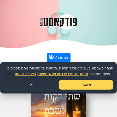
התחבר/י
האתר משתמש בעוגיות לשיפור החוויה. בלחיצה על "מאשר" אתם מסכימים
עמוד הבית
>>
דת ורוחני
>>
יהדות
>>
הפודקאסט:
שתי דקות
לשימוש המקובל.
תקנון, מדיניות פרטיות ותנאי שימוש
|
הצהרת נגישות
לשבת
>>
פרק
מאשר
✕