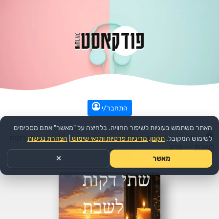
התחבר/י
האתר משתמש בעוגיות לשיפור החוויה. בלחיצה על "מאשר" אתם מסכימים
עמוד הבית
>>
דת ורוחני
>>
יהדות
>>
הפודקאסט:
שתי דקות
לשימוש המקובל.
תקנון, מדיניות פרטיות ותנאי שימוש
|
הצהרת נגישות
לשבת
>>
פרק
מאשר
✕