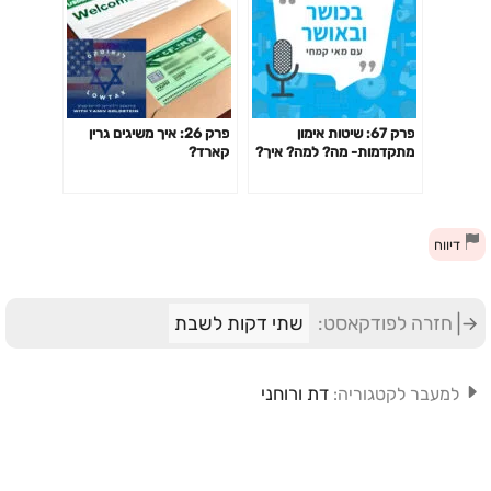
פרק 67: שיטות אימון
פרק 26: איך משיגים גרין
מתקדמות- מה? למה? איך?
קארד?
האם כדאי? דרופ סט,
פירמידה, צ'יטינג ועוד
דיווח
חזרה לפודקאסט:
שתי דקות לשבת
דת ורוחני
למעבר לקטגוריה: