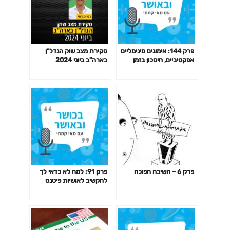
פרק 144: אימונים מינימליים
סקירת מצב שוק הנדל"ן
אפקטיביים, חיסכון בזמן
בארה"ב ביוני 2024
באימון לפי המחקר ועוד
פרק 6 – חשיבה הפוכה
פרק 91: למה לא כדאי לך
להקשיב לאושיות פיטנס
ולמאמנים ומאמנות "מעוררי
השראה" כשמדובר בבריאות
שלך?