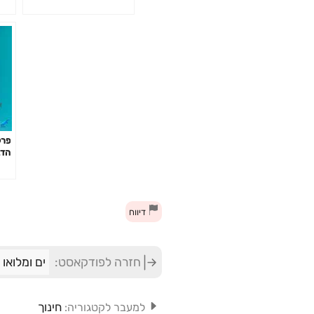
הדב
בחי
דיווח
חזרה לפודקאסט:
ים ומלואו
חינוך
למעבר לקטגוריה: