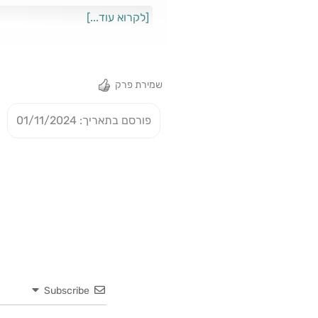
[לקרוא עוד...]
המון!!**** לינקי
euArfmocKw Apple Podcasts:
om/il/podcast/%D7%99%D7%9D-
שמירת פרק
פורסם בתאריך: 01/11/2024
מיקוליביה קוד קופון :Yoav10 https://mycolivia.co.il/
Subscribe