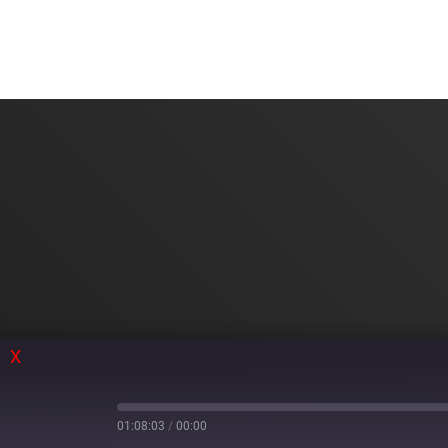
X
01:08:03
/
00:00