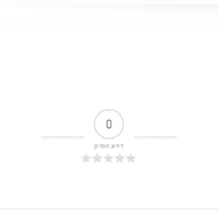
וקיבלתם ערך אני ממש אשמח שתעצרו רגע ותעשו לנו ow
ם:Youtube: https://www.youtube.com/watch?v=bzF6TK8fXwASpotify:
.com/episode/1lhAqDmmTwvrxN9qqDT5qx?si=MyQJKcb3TCKH
https://podcasts.apple.c
%?i=1000674612618
העדכונים החמים: https://chat.whatsapp.com/JC3DCRcznhtD7UqTZKqk4F האינסטגרם שלי:
https://www.instagram.com/yoav_yosha/ האתר הקפוא שלי לסדנאות קרח ונשימות:
reezYourMind
0
דירוג הפרק