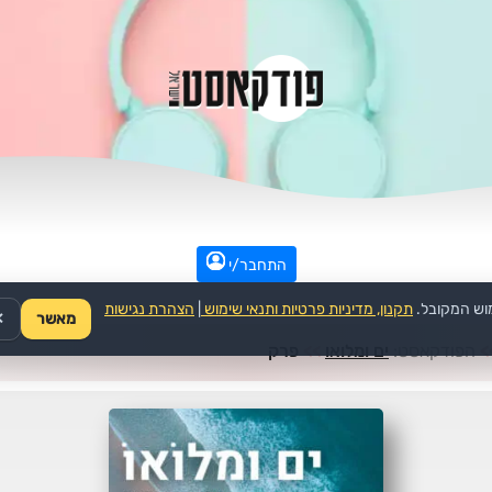
התחבר/י
וש המקובל.
תקנון, מדיניות פרטיות ותנאי שימוש
|
הצהרת נגישות
מאשר
✕
>
הפודקאסט:
ים ומלואו
>>
פרק