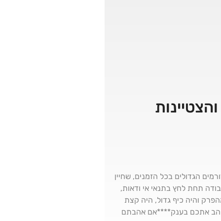
רמים הגדולים בכל הזמנים, שחיין
, יזם, ומרצה על כלים מנטליים להצטיינות והצלחה. בפרק שוחחנו על : השייטת בשנות ה80, עבודה תחת לחץ בתנאי אי ודאות,
הפרק והיה כיף גדול, היה קצת
 אוהב אתכם בענק****אם אהבתם