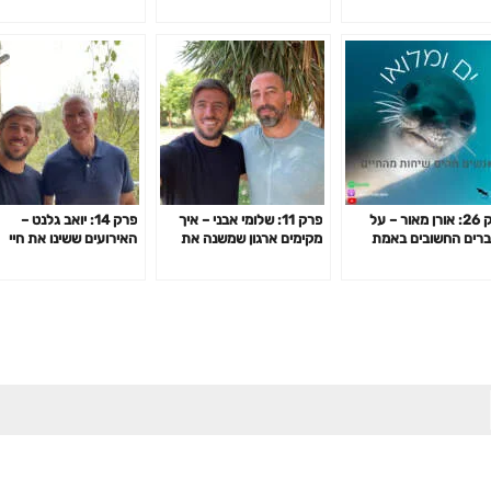
פרק 26: אורן מאור – על
פרק 11: שלומי אבני – איך
פרק 14: יואב גלנט –
רים החשובים באמת
מקימים ארגון שמשנה את
האירועים ששינו את חיי
ים
חייהם של אלפי בני אדם?