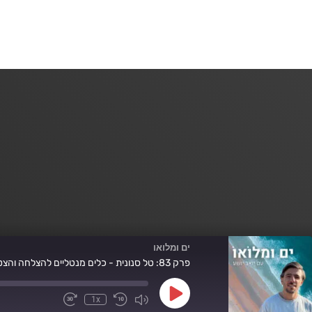
ים ומלואו
פרק 83: טל סנונית - כלים מנטליים להצלחה והצטיינות
Play
1x
Fast
Mute/Unmute
Rewind
Episode