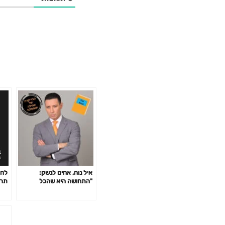
איל נוה, אחים לנשק:
להי
"התחושה היא שהכל
מתפרק"
פרק 1