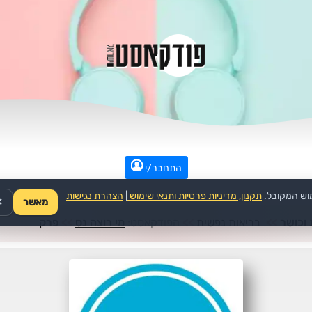
התחבר/י
וש המקובל.
תקנון, מדיניות פרטיות ותנאי שימוש
|
הצהרת נגישות
מאשר
✕
 וכושר
>>
בריאות נפשית
>>
הפודקאסט:
מי רוצה נס
>>
פרק