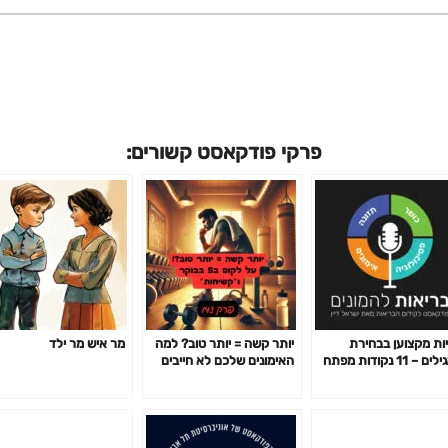
פרקי פודקאסט קשורים:
ות מקצוען בבחירת
יותר קשה = יותר טוב? למה
מר איש מר ילד
תרגילים – 11 נקודות מפתח
האימונים שלכם לא חייבים
14
לשבור אתכם כדי לעבוד-
פרק 142