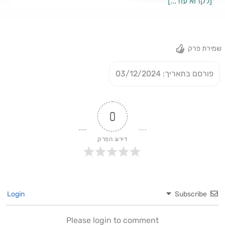
[לקרוא עוד...]
הפודקאסט בספוטיפיי ובואו גם ⁠⁠⁠לאינסטגרם שלי⁠⁠⁠. ❤️⭐🌸
שמירת פרק
פורסם בתאריך: 03/12/2024
0
דירוג הפרק
Login
Subscribe
Please login to comment