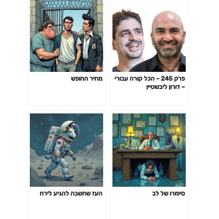
פרק 245 – הכל קורה עבורי
מחיר החופש
– דורון ליבשטיין
סיפורו של לב
העז שחשבה להגיע לירח