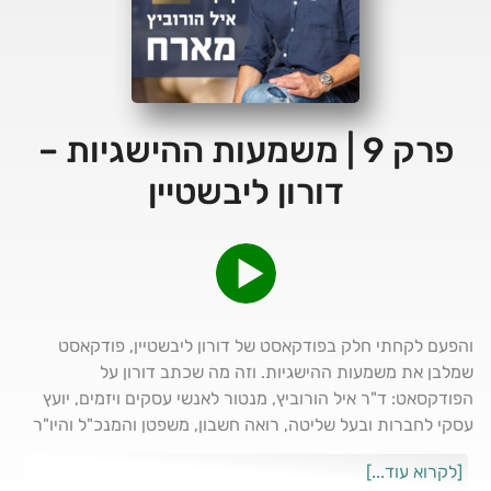
פרק 9 | משמעות ההישגיות –
דורון ליבשטיין
והפעם לקחתי חלק בפודקאסט של דורון ליבשטיין, פודקאסט
שמלבן את משמעות ההישגיות. וזה מה שכתב דורון על
הפודקסאט: ד"ר איל הורוביץ, מנטור לאנשי עסקים ויזמים, יועץ
עסקי לחברות ובעל שליטה, רואה חשבון, משפטן והמנכ"ל והיו"ר
של פירמת ראיית החשבון בייקר טילי ישראל. איל ומשרדו מלווים
[לקרוא עוד...]
אנשי עסקים, חברות ובעלי שליטה בישראל ובעולם, בתחום