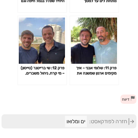
מתחת לים עד למסך
היחיד שצלל בנמל חיפה וגם
הטלויזיה שלכם
יפריט אותו
פרק 11: שלומי אבני – איך
פרק 12: שי ברייטנר (טייסון)
מקימים ארגון שמשנה את
– מי קרח, ניהול משברים,
חייהם של אלפי בני אדם?
אהבה, שנאה וכל מה
שביניהם
דיווח
חזרה לפודקאסט:
ים ומלואו