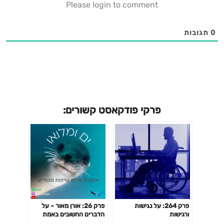
Please login to comment
הרשמה לתכנית ספרינג בורד של עמותת העטלף:
http://www.afins.us/entrepreneurship הלינקדאין של נורי:
https://www.linkedin.com/in/nuri-golan-
0
תגובות
13805477#פודקאסט #שייטת 13 #Navy_Seals פודקאסט
פרקי פודקאסט קשורים:
פרק 264: על נגישות
פרק 26: אורן מאור – על
ורגישות
הדברים החשובים באמת
בחיים