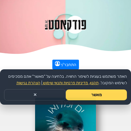
התחבר/י
האתר משתמש בעוגיות לשיפור החוויה. בלחיצה על "מאשר" אתם מסכימים
עמוד הבית
>>
חינוך
>>
הפודקאסט:
ים ומלואו
>>
פרק
לשימוש המקובל.
תקנון, מדיניות פרטיות ותנאי שימוש
|
הצהרת נגישות
מאשר
✕