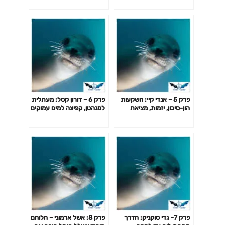
פרק 5 – אנדי קיי: השקעות
פרק 6 – דורון קסל: מעתלית
הון-סיכון, יזמות, מציאת
למנהטן, קפיצה למים עמוקים
הדרך והייעוד האישי
פרק 7- גדי סוקניק: הדרך
פרק 8: אשל ארמוני – הלוחם