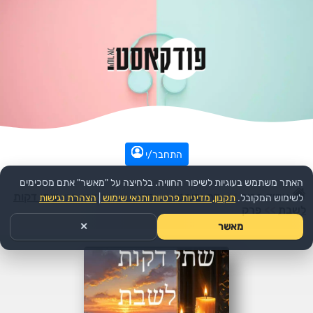
התחבר/י
האתר משתמש בעוגיות לשיפור החוויה. בלחיצה על "מאשר" אתם מסכימים
עמוד הבית
>>
דת ורוחני
>>
יהדות
>>
הפודקאסט:
שתי דקות
לשימוש המקובל.
תקנון, מדיניות פרטיות ותנאי שימוש
|
הצהרת נגישות
לשבת
>>
פרק
מאשר
✕