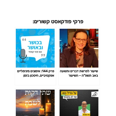
פרקי פודקאסט קשורים:
שיעור לפרשת דברים ותשעה
פרק 144: אימונים מינימליים
באב תשפ"ה – השיעור
אפקטיביים, חיסכון בזמן
השבועי של סיון רהב-מאיר
באימון לפי המחקר ועוד