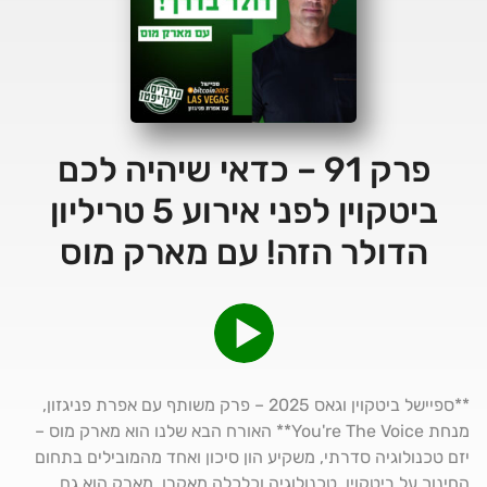
פרק 91 – כדאי שיהיה לכם
ביטקוין לפני אירוע 5 טריליון
הדולר הזה! עם מארק מוס
**ספיישל ביטקוין וגאס 2025 – פרק משותף עם אפרת פניגזון,
מנחת You're The Voice** האורח הבא שלנו הוא מארק מוס –
יזם טכנולוגיה סדרתי, משקיע הון סיכון ואחד מהמובילים בתחום
החינוך על ביטקוין, טכנולוגיה וכלכלה מאקרו. מארק הוא גם