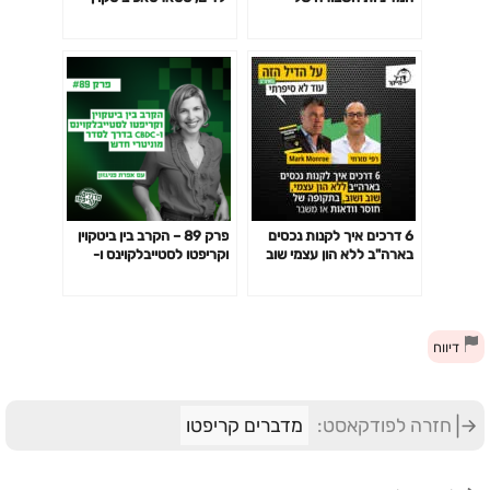
בריטניה כלפי ביטקוין עם סוזי
ואפס פחד עם ג'יי.די ובריטני
ויולט וורד
לוט
6 דרכים איך לקנות נכסים
פרק 89 – הקרב בין ביטקוין
בארה"ב ללא הון עצמי שוב
וקריפטו לסטייבלקוינס ו-
ושוב בתקופה של חוסר
CBDC בדרך לסדר מוניטרי
וודאות או משבר
חדש עם אפרת פניגזון
דיווח
חזרה לפודקאסט:
מדברים קריפטו