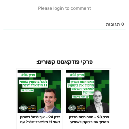
courseלמידע על קורס
Please login to comment
מסחר:https://www.bdcc.co.il/trading-courseלמידע על
קורס השקעה:https://www.bdcc.co.il/investing-
courseלהרשמה לניוזלטר:
0
תגובות
https://www.cryptojungle.co.il/subscribeלאינסטגרם:
https://www.instagram.com/ben.samocha/לטיקטוק:
https://www.tiktok.com/@ben.samochaלטלגרם:
https://t.me/bensamochaלטוויטר (X):
https://twitter.com/bensamochaמגיש: בן סמוחהעקבו
פרקי פודקאסט קשורים:
אחרינו בערוצים השונים: https://linktr.ee/cryptojungleמארק
מוס, אפרת פניגזון, Mark Moss, Efrat Fenigson, ביטקוין,
קריפטו, דולר, מאקרו, כלכלה, שוק ההון, השקעות, ארצות הברית
פרק 98 – האם רשת הברק
פרק 94 – איך לנהל ביטקוין
תהפוך את ביטקוין לאמצעי
בשווי 11 מיליארד דולר? עם
תשלום יומיומי? עם רועי
ג'וזף קלי