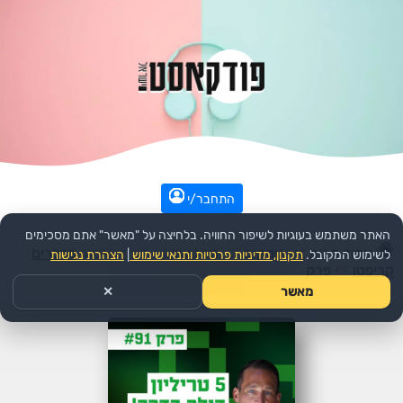
התחבר/י
האתר משתמש בעוגיות לשיפור החוויה. בלחיצה על "מאשר" אתם מסכימים
עמוד הבית
>>
עסקים
>>
השקעות
>>
הפודקאסט:
מדברים
לשימוש המקובל.
תקנון, מדיניות פרטיות ותנאי שימוש
|
הצהרת נגישות
קריפטו
>>
פרק
מאשר
✕