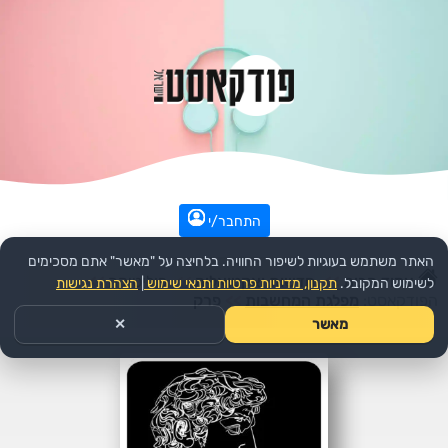
התחבר/י
האתר משתמש בעוגיות לשיפור החוויה. בלחיצה על "מאשר" אתם מסכימים
עמוד הבית
>>
חדשות ואקטואליה
>>
פוליטיקה
>>
לשימוש המקובל.
תקנון, מדיניות פרטיות ותנאי שימוש
|
הצהרת נגישות
הפודקאסט:
מפלגת המחשבות
>>
פרק
מאשר
✕