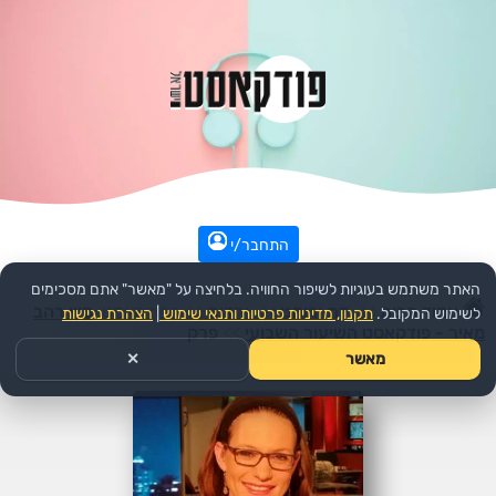
התחבר/י
האתר משתמש בעוגיות לשיפור החוויה. בלחיצה על "מאשר" אתם מסכימים
עמוד הבית
>>
דת ורוחני
>>
יהדות
>>
הפודקאסט:
סיון רהב
לשימוש המקובל.
תקנון, מדיניות פרטיות ותנאי שימוש
|
הצהרת נגישות
מאיר - פודקאסט השיעור השבועי
>>
פרק
מאשר
✕