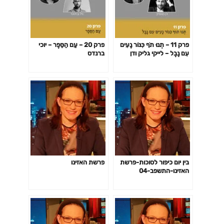
פרק 11 – תְנוּ תֹף כִּנּוֹר נָעִים
פרק 20 – עַם הַסֵּפֶר – יוכי
עִם נָבֶל – לייקי גליק ודן
ברנדס
מושייב
בין יום כיפור לסוכות-פרשת
פרשת האזינו
האזינו-התשפב-04