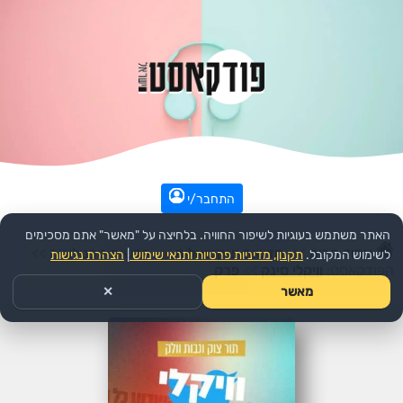
התחבר/י
האתר משתמש בעוגיות לשיפור החוויה. בלחיצה על "מאשר" אתם מסכימים
עמוד הבית
>>
חדשות ואקטואליה
>>
חדשות טכנולוגיה
>>
לשימוש המקובל.
תקנון, מדיניות פרטיות ותנאי שימוש
|
הצהרת נגישות
הפודקאסט:
וויקלי סינק
>>
פרק
מאשר
✕