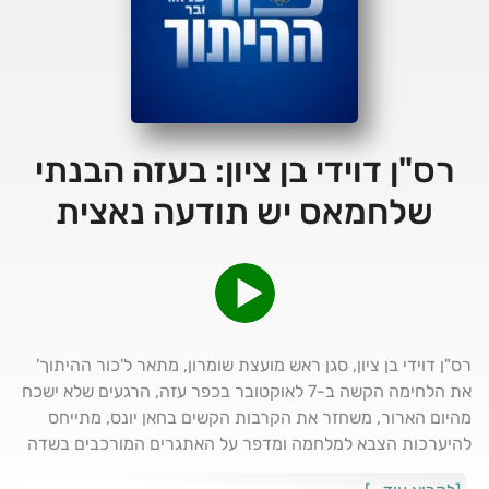
רס"ן דוידי בן ציון: בעזה הבנתי
שלחמאס יש תודעה נאצית
רס"ן דוידי בן ציון, סגן ראש מועצת שומרון, מתאר ל'כור ההיתוך'
את הלחימה הקשה ב-7 לאוקטובר בכפר עזה, הרגעים שלא ישכח
מהיום הארור, משחזר את הקרבות הקשים בחאן יונס, מתייחס
להיערכות הצבא למלחמה ומדפר על האתגרים המורכבים בשדה
הקרב לתגובות: shneorwebber@gmail.com לשותפות ולמנוי