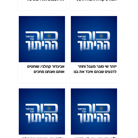
אפשרויות רעות
רה"מ?
יזהר שי סוגר מעגל וחוזר
אביגדור קהלני: שוחטים
לרגעים שבהם איבד את בנו
אותנו ואנחנו מחכים
בקרב
לאישורים