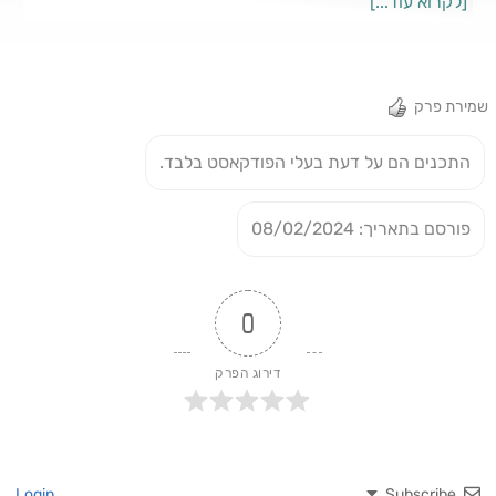
[לקרוא עוד...]
לכור ההיתוך:https://bit.ly/46txkFm
שמירת פרק
התכנים הם על דעת בעלי הפודקאסט בלבד.
פורסם בתאריך: 08/02/2024
0
דירוג הפרק
Login
Subscribe