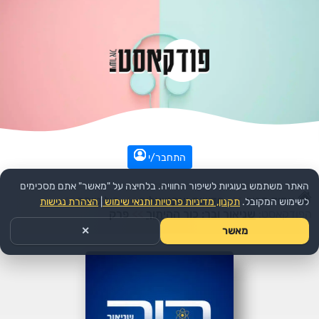
התחבר/י
האתר משתמש בעוגיות לשיפור החוויה. בלחיצה על "מאשר" אתם מסכימים
עמוד הבית
>>
חדשות ואקטואליה
>>
פוליטיקה
>>
לשימוש המקובל.
תקנון, מדיניות פרטיות ותנאי שימוש
|
הצהרת נגישות
הפודקאסט:
שניאור ובר: כור ההיתוך
>>
פרק
מאשר
✕