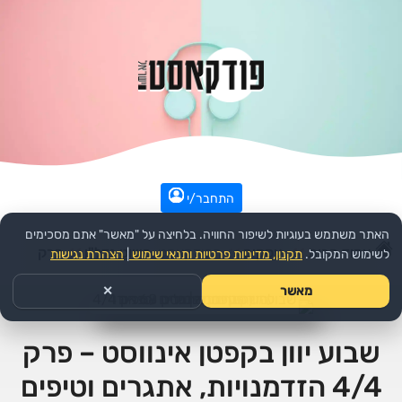
התחבר/י
האתר משתמש בעוגיות לשיפור החוויה. בלחיצה על "מאשר" אתם מסכימים
עמוד הבית
>>
עסקים
>>
הפודקאסט:
פשוט נדל"ן
>>
פרק
לשימוש המקובל.
תקנון, מדיניות פרטיות ותנאי שימוש
|
הצהרת נגישות
מאשר
✕
שבוע יוון בקפטן אינווסט – פרק
4/4 הזדמנויות, אתגרים וטיפים