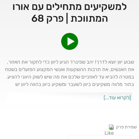
למשקיעים מתחילים עם אורו
המתווכת | פרק 68
שבוע יוון יוצא לדרך! יהב שפינרד הגיע ליוון כדי לחקור את האזור,
את האנשים, את תרבות ההשקעות ואנשי המקצוע הפועלים בשטח
במטרה להביא עד לאוזניים שלכם את מה שיש לשוק היווני להציע.
בתור מלווה משקיעים ביוון לשעבר ומשקיע ביוון בהווה ליוון יש
פינה חמה בלב ועכשיו גם סדרה מכובדת של ארבעה פרקים
[לקרוא עוד...]
בפודקאסט. בכל יום, בארבעה ימים הבאים יעלה פרק על יוון
ויתמקד בנושא שנרחיב עליו ונחקור אותו לעומק. פרק 4/4 -
פרקטיקה יהב שפינרד מארח את אורו המתווכת בפרק האחרון
בסדרת שבוע יוון. יהב ואורו די...
שמירת פרק