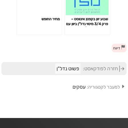
שבוע יוון בקפטן אינווסט –
מחיר החופש
פרק 3/4 מיסוי נדל"ן ביוון עם
עו"ד דימיטריה | פרק 67
דיווח
חזרה לפודקאסט:
פשוט נדל"ן
עסקים
למעבר לקטגוריה: