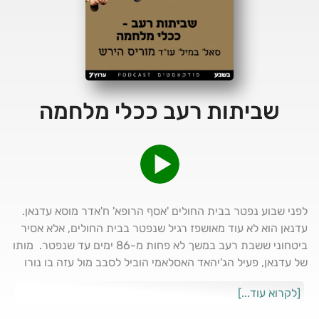
שביתות רעב ככלי מלחמה
לפני שבוע נפטר בבית החולים 'אסף הרופא' ח'אדר מוסא עדנאן.
עדנאן הוא לא עוד מאושפז רגיל שנפטר בבית החולים, אלא אסיר
ביטחוני ששבת רעב במשך לא פחות מ-86 ימים עד שנפטר. מותו
של עדנאן, פעיל הג'יהאד האסלאמי הוביל לסבב מול עזה בו נורו
לעבר ישראל מעל למאה טילים ביממה, כאשר כיפת ברזל לא
[לקרוא עוד...]
הצליחה ליירט את כולם, ורק בנס לא היו נפגעים בנפש. הכלי הזה
של שביתות רעב של אסירים ביטחוניים, הפך בעשור האחרון לנשק