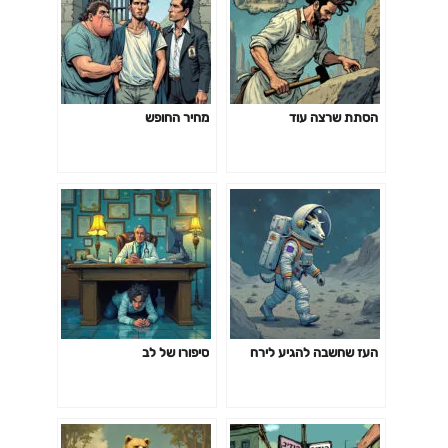
הסתת שרצה עוד
מחיר החופש
העז שחשבה להגיע לירח
סיפורו של לב