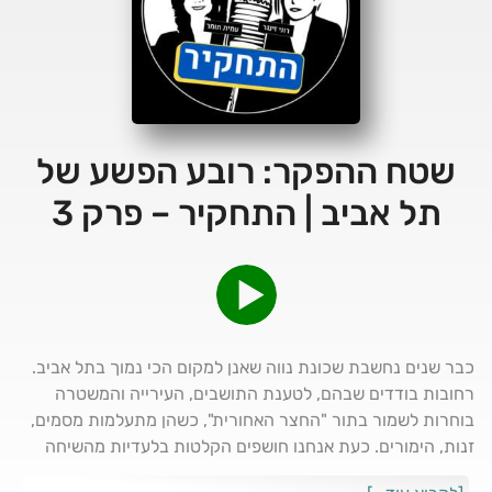
שטח ההפקר: רובע הפשע של
תל אביב | התחקיר – פרק 3
כבר שנים נחשבת שכונת נווה שאנן למקום הכי נמוך בתל אביב.
רחובות בודדים שבהם, לטענת התושבים, העירייה והמשטרה
בוחרות לשמור בתור "החצר האחורית", כשהן מתעלמות מסמים,
זנות, הימורים. כעת אנחנו חושפים הקלטות בלעדיות מהשיחה
המתוחה והקולנית של תושבי השכונה עם משה אביטל, מפקד