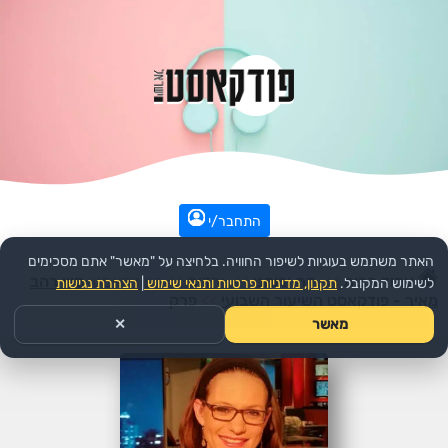
התחבר/י
האתר משתמש בעוגיות לשיפור החוויה. בלחיצה על "מאשר" אתם מסכימים
עמוד הבית
>>
דת ורוחני
>>
יהדות
>>
הפודקאסט:
סיון רהב
לשימוש המקובל.
תקנון, מדיניות פרטיות ותנאי שימוש
|
הצהרת נגישות
מאיר - פודקאסט השיעור השבועי
>>
פרק
מאשר
✕