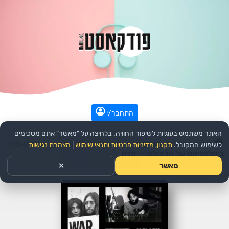
התחבר/י
האתר משתמש בעוגיות לשיפור החוויה. בלחיצה על "מאשר" אתם מסכימים
עמוד הבית
>>
מוסיקה
>>
היסטוריית המוזיקה
>>
הפודקאסט:
לשימוש המקובל.
תקנון, מדיניות פרטיות ותנאי שימוש
|
הצהרת נגישות
ביטלמניקס על הביטלס
>>
פרק
מאשר
✕