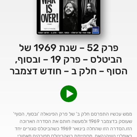
פרק 52 – שנת 1969 של
הביטלס – פרק 19 – ובסוף,
הסוף – חלק ב – חודש דצמבר
ממש עכשיו התפרסם חלק ב’ של פרק הפינאלה ‘ובסוף, הסוף’
שעוסק בדצמבר 1969 ולמעשה חותם את הסדרה הארוכה
הזו.הסדרה הזו שהחלה בינואר 1969 כשהביטלס סגורים יחד
באופלני טוויקנהאם, מסתיימת כשהביטלס מפורקים מאחורי