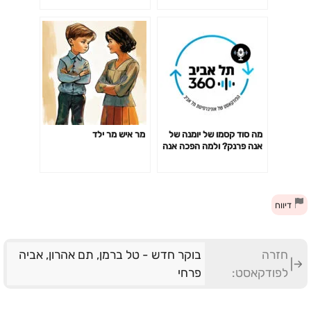
מה סוד קסמו של יומנה של
מר איש מר ילד
אנה פרנק? ולמה הפכה אנה
להיות אייקון אוניברסאלי, אך
לא בהכרח גיבורה יהודייה
דיווח
חזרה
בוקר חדש - טל ברמן, תם אהרון, אביה
לפודקאסט:
פרחי