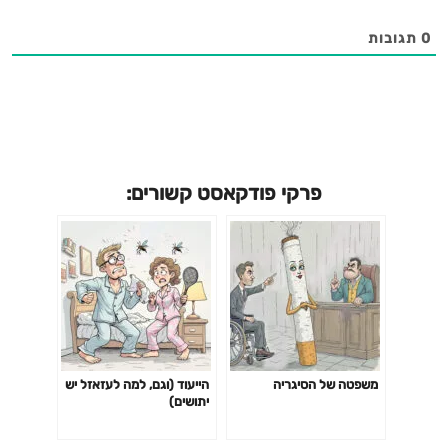
0
תגובות
פרקי פודקאסט קשורים:
משפטה של הסיגריה
הייעוד (וגם, למה לעזאזל יש
יתושים)