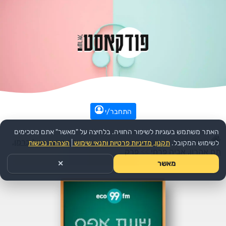
התחבר/י
האתר משתמש בעוגיות לשיפור החוויה. בלחיצה על "מאשר" אתם מסכימים
עמוד הבית
>>
קומדיה
>>
הפודקאסט:
בוקר חדש - טל ברמן,
לשימוש המקובל.
תקנון, מדיניות פרטיות ותנאי שימוש
|
הצהרת נגישות
תם אהרון, אביה פרחי
>>
פרק
מאשר
✕