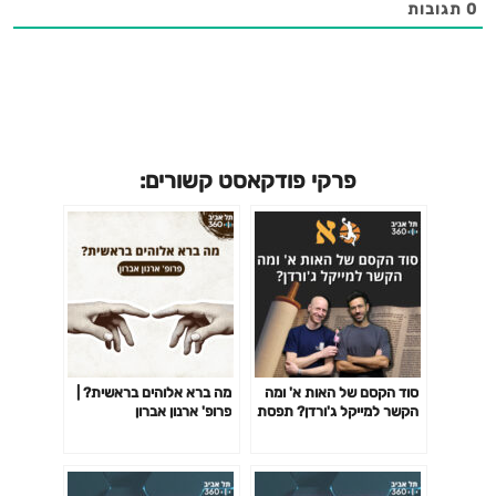
0
תגובות
פרקי פודקאסט קשורים:
סוד הקסם של האות א' ומה
מה ברא אלוהים בראשית? |
הקשר למייקל ג'ורדן? תפסת
פרופ' ארנון אברון
מרובה – מדע והרבה הומור