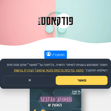
התחבר/י
האתר משתמש בעוגיות לשיפור החוויה. בלחיצה על "מאשר" אתם מסכימים
עמוד הבית
>>
חינוך
>>
הפודקאסט:
תל אביב 360 –
לשימוש המקובל.
תקנון, מדיניות פרטיות ותנאי שימוש
|
הצהרת נגישות
אוניברסיטת תל אביב: ערוץ הפודקסטים
>>
פרק
מאשר
✕