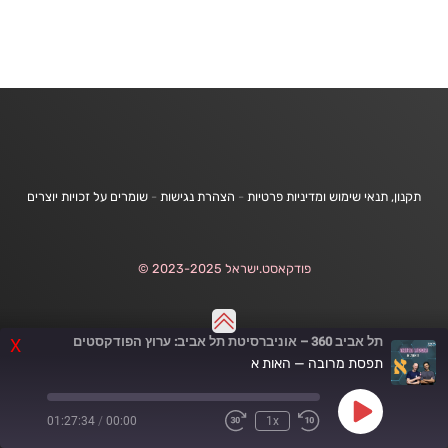
תקנון, תנאי שימוש ומדיניות פרטיות
-
הצהרת נגישות
-
שומרים על זכויות יוצרים
פודקאסט.ישראל 2023-2025 ©
תל אביב 360 – אוניברסיטת תל אביב: ערוץ הפודקסטים
X
תפסת מרובה — האות א
Play
01:27:34
/
00:00
1x
Fast
Rewind
Episode
Forward
10