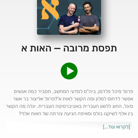
תפסת מרובה — האות א
פרופ' מיכל פלדמן, ביה"ס למדעי המחשב, תסביר כמה אנשים
אפשר לדחוס למלון ומה הקשר לאות א'?פרופ' אליצור בר אשר
סיגל, החוג ללשון העברית באוניברסיטה העברית, יגלה מה הקשר
בין אלף לשיקגו בולס ומאיפה הגיעה צורתה של האות אלף?
אברהם קורנפלד, מעצב גרפי קבוצת הפונטים "אאא", ינתח איך
[לקרוא עוד...]
מעצבים פונט מנצח?פרופ' תמי קציר, ראשת מרכז מרכז אדמונד
י ספרא לחקר המוח בלקויות למידה, תספר על איזה אותיות כדאי