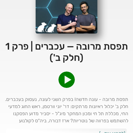
תפסת מרובה — עכברים | פרק 1
(חלק ב')
תפסת מרובה - עונה חדשה! בפרק השני לעונה, נעסוק בעכברים.
חלק ב' יכלול ראיונות מרתקים: דר' יוני וורטמן, ראש החוג למדעי
החי, מכללת תל חי ומכון המחקר מיג"ל - יסביר מדוע הפסקנו
להשתמש בפרווה של נוטריות? ארז דבורה, ביה"ס לקולנוע
ולטלוויזיה ע"ש סטיב טיש באו"נ ת"א ומבקר קולנוע ב- YNET על