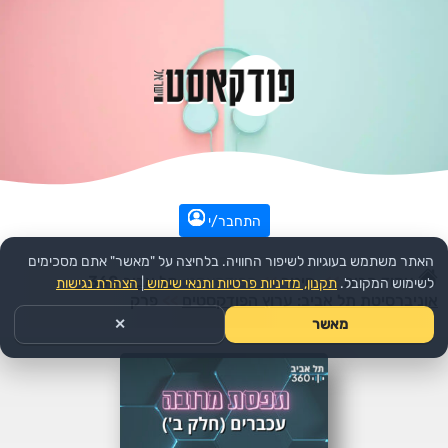
התחבר/י
האתר משתמש בעוגיות לשיפור החוויה. בלחיצה על "מאשר" אתם מסכימים
עמוד הבית
>>
חינוך
>>
הפודקאסט:
תל אביב 360 –
לשימוש המקובל.
תקנון, מדיניות פרטיות ותנאי שימוש
|
הצהרת נגישות
אוניברסיטת תל אביב: ערוץ הפודקסטים
>>
פרק
מאשר
✕