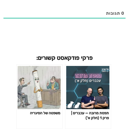
• לאתר תל אביב 360 ◄ https://telaviv360.sites.tau.ac.il/
0
תגובות
פרקי פודקאסט קשורים:
תפסת מרובה — עכברים |
משפטה של הסיגריה
פרק 1 (חלק א')