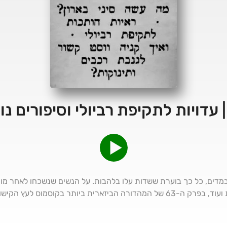
מדים, כל כך בוערת ששדות עלו בלהבות. על הנשים שנשכחו לאחר מותן,
רכבים ותינוקות מקנטאקי? כל זאת ועוד, בפרק ה-63 של המהדורה הביזארית ביותר בקוסמוס לע