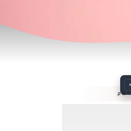
>
פרק