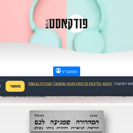
התחבר/י
וש המקובל.
תקנון, מדיניות פרטיות ותנאי שימוש
|
הצהרת נגישות
מאשר
✕
ואקטואליה
>>
חדשות בידור
>>
הפודקאסט:
המהדורה שמגיעה לכם
>