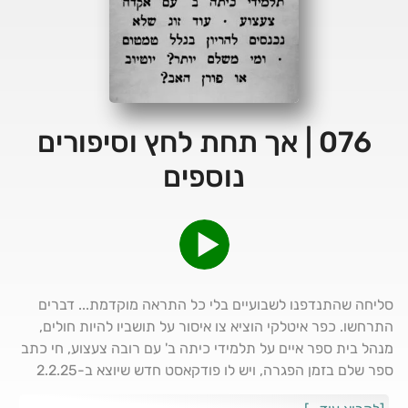
076 | אך תחת לחץ וסיפורים
נוספים
סליחה שהתנדפנו לשבועיים בלי כל התראה מוקדמת... דברים
התרחשו. כפר איטלקי הוציא צו איסור על תושביו להיות חולים,
מנהל בית ספר איים על תלמידי כיתה ב' עם רובה צעצוע, חי כתב
ספר שלם בזמן הפגרה, ויש לו פודקאסט חדש שיוצא ב-2.2.25
משוגע נכון? תאזינו לפרק לפרטים המלאים... לעץ הקישורים שלנו