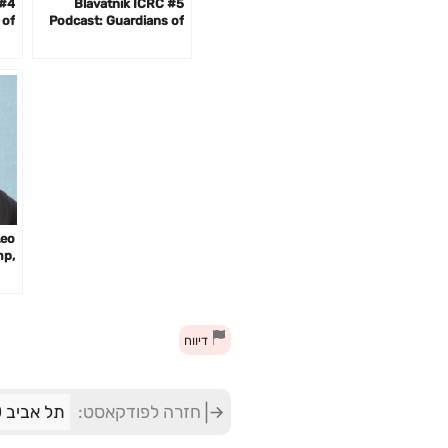
#5 Blavatnik ICRC
 of
Podcast: Guardians of
ith
the Cyberspace with
lis
Yigal Unna
Leo
mp,
l's
ro
ves
דיווח
חזרה לפודקאסט:
תל אביב 360 – אוניברסיטת תל אביב: ערוץ הפודקסטים