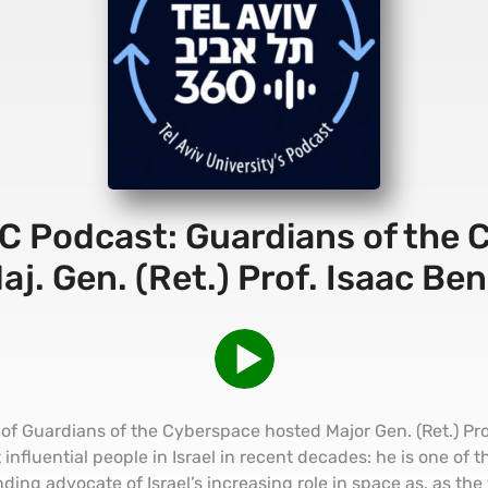
ICRC Podcast: Guardians of the
aj. Gen. (Ret.) Prof. Isaac Ben
r of Guardians of the Cyberspace hosted Major Gen. (Ret.) Pro
 influential people in Israel in recent decades: he is one of t
ding advocate of Israel’s increasing role in space as, as the