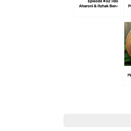
Episode #32 :Ido
Aharoni & Itzhak Ben-
P
Israel- Space, Cyber
Security, AI
ין