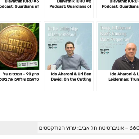
#3 Blavatnik ICRC
#2 Blavatnik ICRC
#4 Blavatnik ICRC
odcast: Guardians of
Podcast: Guardians of
Podcast: Guardians
the Cyberspace with
the Cyberspace with
the Cyberspace w
Chris Roberts
Keren Elazari
Andy El
Ido Aharoni & 
Ido Aharoni & Uri Ben
פרק 90 – המכסים של
Leiderman: Tru
David: On the Cutting
טראמפ שולחים את ביטקו
Inflation and Israe
Edge of Cancer
ל-$74,500 ואתריום
Economy: Mac
Research
ל-$1,410: כל מה שצריך
Perspecti
לדעת עם בן סמוחה