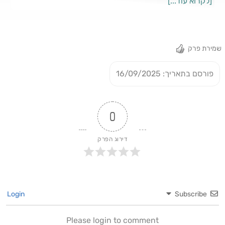
[לקרוא עוד...]
עד כה בטיול שלנו באוסטרליה.תהנו!אל תשכחו לבקר באתר של
הפודקסט: https://paperplanes.co.il/
שמירת פרק
פורסם בתאריך: 16/09/2025
0
דירוג הפרק
Login
Subscribe
Please login to comment