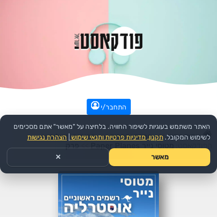
התחבר/י
האתר משתמש בעוגיות לשיפור החוויה. בלחיצה על "מאשר" אתם מסכימים
עמוד הבית
>>
חברה ותרבות
>>
מקומות וטיולים
>>
לשימוש המקובל.
תקנון, מדיניות פרטיות ותנאי שימוש
|
הצהרת נגישות
הפודקאסט:
מטוסי נייר Paper Planes
>>
פרק
מאשר
✕