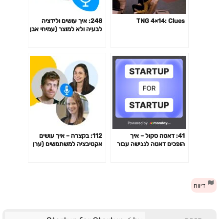
TNG 4×14: Clues
248: איך עושים ולידציה
לבעיה ולא למוצר (עמיחי אבן
חן)
41: דאטה סקול – איך
112: בקצרה – איך עושים
הופכים דאטה לנגישה עבור
אקטיבציה למשתמשים (ערן
כל עובדי החברה (סתיו לוי
זינמן ומיכל לופו)
וערן זינמן)
דיווח