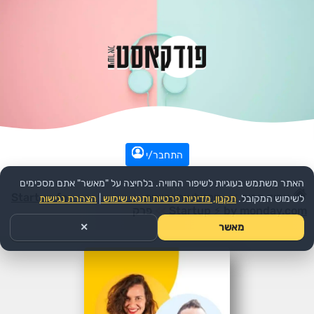
התחבר/י
האתר משתמש בעוגיות לשיפור החוויה. בלחיצה על "מאשר" אתם מסכימים
עמוד הבית
>>
טכנולוגיה והייטק
>>
הפודקאסט:
Startup for
לשימוש המקובל.
תקנון, מדיניות פרטיות ותנאי שימוש
|
הצהרת נגישות
Startup ⚡ by monday.com
>>
פרק
מאשר
✕