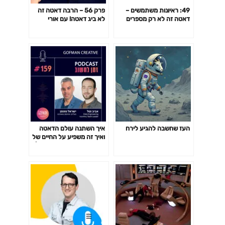
49: ראיונות משתמשים –
פרק 56 – הרבה דאטה זה
דאטה זה לא רק מספרים
לא ביג דאטה! עם אורי
(שירלי באומר ורועי מן)
אינדורסקי וליאור פלג
העז שחשבה להגיע לירח
איך השתנה עולם הדאטה
ואיך זה משפיע על החיים של
כולנו? שיחה עם אביב נטל |
זמן לחשוב #159