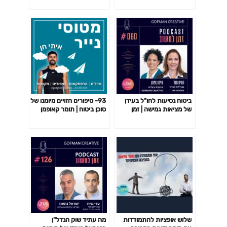
ביטוח נסיעות לחו"ל בעידן
93- סיפורים הזויים מיומנו של
של מציאות גמישה | זמן
סוכן ביטוח | תומר קאופמן
לחשוב #060
שלוש אופציות להתמודדות
מה עתיד שוק הנדל"ן