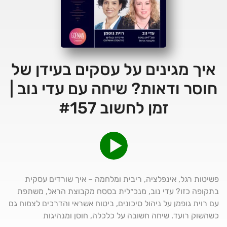
איך מגינים על עסקים בעידן של
חוסר ודאות? שיחה עם עדי נוב |
זמן לחשוב #157
פשיטות רגל, אינפלציה, ריבית ומלחמה – איך שורדים עסקית
בתקופה כזו? עדי נוב, מנכ״לית בססח מקבוצת הראל, משתפת
עם רוית גופמן על ניהול סיכונים, ביטוח אשראי והדרכים לצמוח גם
כשהשוק רועד. שיחה חשובה על כלכלה, חוסן ומנהיגות