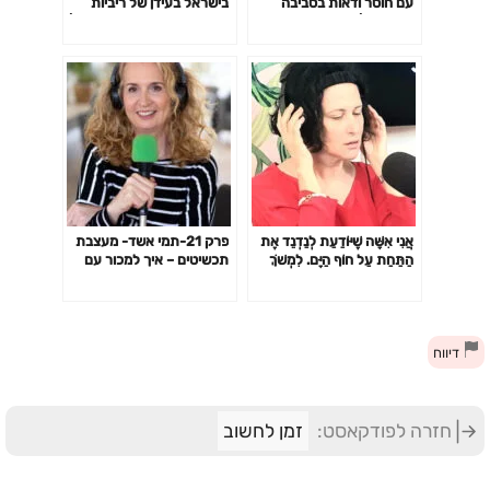
עם חוסר ודאות בסביבה
בישראל בעידן של ריביות
העסקית | השיעור העסקי של
גבוהות? שיחה עם עדי גזית |
ביזנס אפ פרק #78
זמן לחשוב #126
אֲנִי אִשָּׁה שֶׁיּוֹדַעַת לְנַדְנֵד אֶת
פרק 21-תמי אשד- מעצבת
הַתַּחַת עַל חוֹף הַיָּם. לִמְשֹׁךְ
תכשיטים – איך למכור עם
מַבָּטִים שֶׁל גְּבָרִים עֲשׂוּיִים
חיוך ובקלות
שְׁרִיר וְרוּחַ, כך המשוררת ללי
מיכאלי Lali Michaeli.
דיווח
חזרה לפודקאסט:
זמן לחשוב