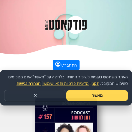
התחבר/י
האתר משתמש בעוגיות לשיפור החוויה. בלחיצה על "מאשר" אתם מסכימים
עמוד הבית
>>
עסקים
>>
הפודקאסט:
זמן לחשוב
>>
פרק
לשימוש המקובל.
תקנון, מדיניות פרטיות ותנאי שימוש
|
הצהרת נגישות
מאשר
✕