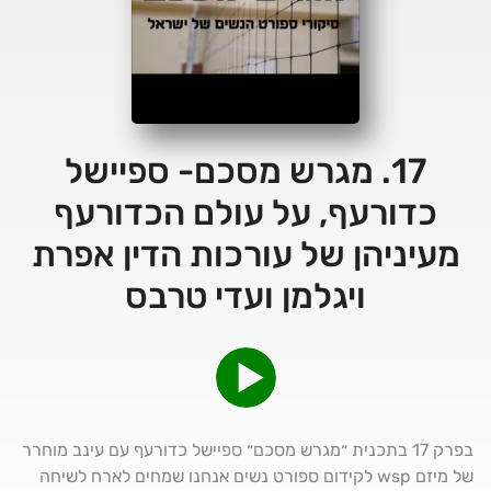
17. מגרש מסכם- ספיישל
כדורעף, על עולם הכדורעף
מעיניהן של עורכות הדין אפרת
ויגלמן ועדי טרבס
בפרק 17 בתכנית ״מגרש מסכם״ ספיישל כדורעף עם עינב מוחרר
של מיזם wsp לקידום ספורט נשים אנחנו שמחים לארח לשיחה