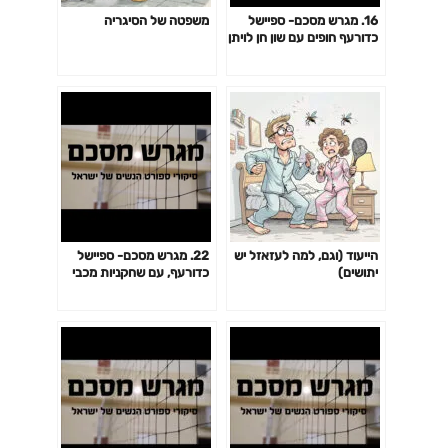
16. מגרש מסכם- ספיישל
משפטה של הסיגריה
כדורעף חופים עם שון חן לויתן
ועומרי בן פורת, הצוות
המקצועי של איגוד הכדורעף
הייעוד (וגם, למה לעזאזל יש
22. מגרש מסכם- ספיישל
יתושים)
כדורעף, עם שחקניות מכבי
SVA רחובות- ליזה סיריך
ואנה אוליביירה