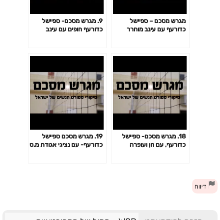
מגרש מסכם – ספיישל
9. מגרש מסכם- ספיישל
כדורעף עם עינב מוחרר
כדורעף חופים עם עינב
,מארחת את רינה דור ומורן
מוחרר, מאחרת את האם
בצר-תייר ,פרק 2
ויקה גונזלס והבת דניאלה,
שחקניות חופים
18. מגרש מסכם- ספיישל
19. מגרש מסכם ספיישל
כדורעף, עם חן ועופרה
כדורעף- עם נציגי אגודת מ.ס
אברמוביץ, ממשפחת
רמת אביב, האב ובנו- דייגו
הכדורעף
ועדן פוסטרנק
דיווח