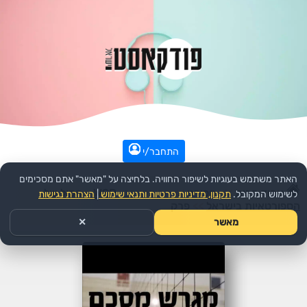
התחבר/י
האתר משתמש בעוגיות לשיפור החוויה. בלחיצה על "מאשר" אתם מסכימים
עמוד הבית
>>
ספורט
>>
הפודקאסט:
WSP - הקול של
לשימוש המקובל.
תקנון, מדיניות פרטיות ותנאי שימוש
|
הצהרת נגישות
הספורטאיות בישראל
>>
פרק
מאשר
✕