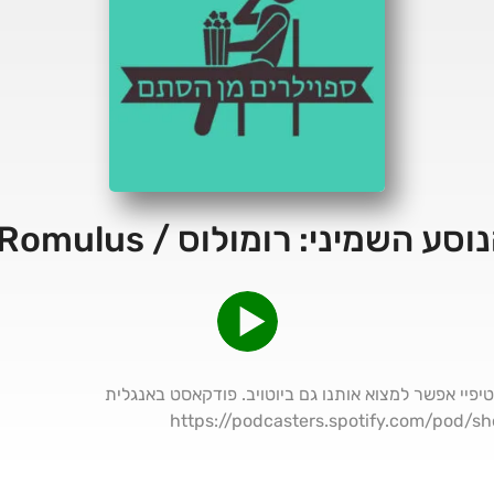
 5 כוכבים בספוטיפיי אפשר למצוא אותנו גם ביוטויב. פודקאסט באנגלית
⁠⁠⁠⁠⁠⁠⁠⁠⁠⁠⁠⁠⁠⁠⁠⁠⁠⁠⁠⁠⁠⁠⁠⁠⁠⁠⁠⁠⁠⁠⁠⁠⁠⁠⁠⁠⁠⁠⁠⁠⁠⁠https://podcasters.spotify.co