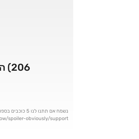
206) הנוסע השמיני: רומולוס / Alien: Romulus
נשמח אם תתנו לנו
m/pod/show/spoiler-obviously/support⁠⁠⁠⁠⁠⁠⁠⁠⁠⁠⁠⁠⁠⁠⁠⁠⁠⁠