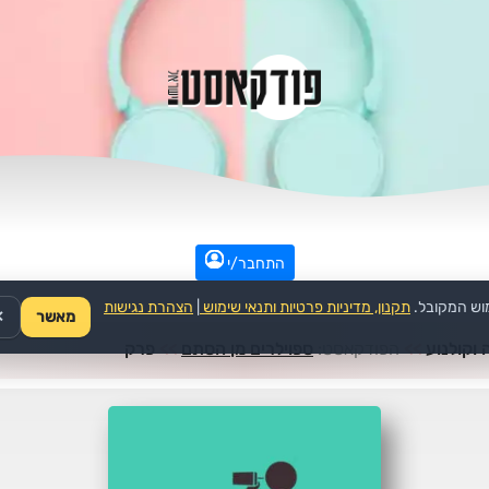
התחבר/י
וש המקובל.
תקנון, מדיניות פרטיות ותנאי שימוש
|
הצהרת נגישות
מאשר
✕
ה וקולנוע
>>
הפודקאסט:
ספוילרים מן הסתם
>>
פרק