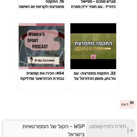
מגרש מסכם – ספיישל
15. התקפה
כדוריד , עם תמיר ירדן מארח
מתפרצת-לקראת יום האישה
את שיר וקרט
עם ליעד סואץ קרני, קפטנית
נבחרת ישראל לשעבר
בכדורסל נשים וכיום פעילה
למען זכויות נשים
32. התקפה מתפרצת- עם
#54: הכירו את קפטנית
טל נתן, מאמן הכדורסל על
נבחרת הכדורשער ומדליקת
ההישג ההיסטורי עם נבחרת
המשואה- גל חמרני
ישראל הצעירה
דיווח
חזרה לפודקאסט:
WSP - הקול של הספורטאיות
בישראל