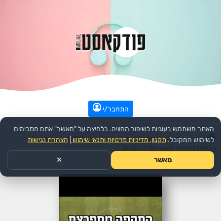
התחבר/י
האתר משתמש בעוגיות לשיפור החוויה. בלחיצה על "מאשר" אתם מסכימים
עמוד הבית
>>
ספורט
>>
הפודקאסט:
WSP - הקול של
לשימוש המקובל.
תקנון, מדיניות פרטיות ותנאי שימוש
|
הצהרת נגישות
הספורטאיות בישראל
>>
פרק
מאשר
✕