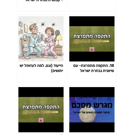
בפלאג פוטבול
18. התקפה מתפרצת- עם
הייעוד (וגם, למה לעזאזל יש
שיאנית נבחרת ישראל
יתושים)
בכדורסל נשים- לירון כהן