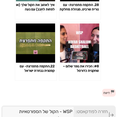
28. התקפה מתפרצת- עם
איך לאהוב את הקול שלך (או
נורית שרביט, מנהלת מחלקת
לפחות לחבב) עם נעה
ספורט הנשים של משרד
קשפיצקי | זה הקול שלך, פרק
התרבות והספורט
06
#8: הכירו את נופר שלום –
22.התקפה מתפרצת- עם
שחקנית כדורסל
קפטנית נבחרת ישראל
בכדוריד נשים, שיר וקרט
דיווח
חזרה לפודקאסט:
WSP - הקול של הספורטאיות