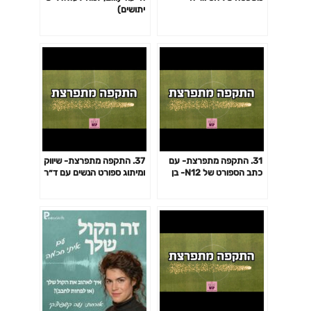
יתושים)
31. התקפה מתפרצת- עם
37. התקפה מתפרצת- שיווק
כתב הספורט של N12- בן
ומיתוג ספורט הנשים עם ד״ר
גולדפריינד
טל אלוני רוזן, מומחית לשיווק