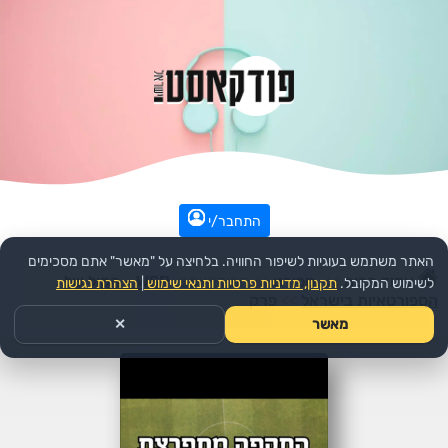
התחבר/י
האתר משתמש בעוגיות לשיפור החוויה. בלחיצה על "מאשר" אתם מסכימים
עמוד הבית
>>
ספורט
>>
הפודקאסט:
WSP - הקול של
לשימוש המקובל.
תקנון, מדיניות פרטיות ותנאי שימוש
|
הצהרת נגישות
הספורטאיות בישראל
>>
פרק
מאשר
✕