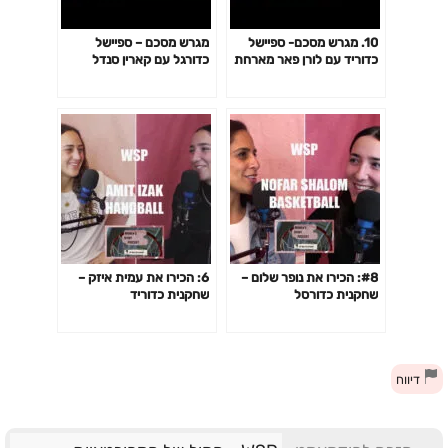
10. מגרש מסכם- ספיישל
מגרש מסכם – ספיישל
כדוריד עם לורן פאר מארחת
כדורגל עם קארין סנדל
את שחקנית קריית אונו-
,מארחת את שרון זאבי והדס
אושרי כהן
מורין
#8: הכירו את נופר שלום –
6: הכירו את עמית איזק –
שחקנית כדורסל
שחקנית כדוריד
דיווח