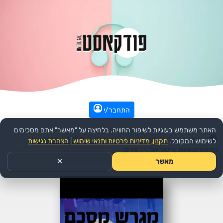
התחבר/י
האתר משתמש בעוגיות לשיפור החוויה. בלחיצה על "מאשר" אתם מסכימים
עמוד הבית
>>
ספורט
>>
הפודקאסט:
WSP - הקול של
לשימוש המקובל.
תקנון, מדיניות פרטיות ותנאי שימוש
|
הצהרת נגישות
הספורטאיות בישראל
>>
פרק
מאשר
✕