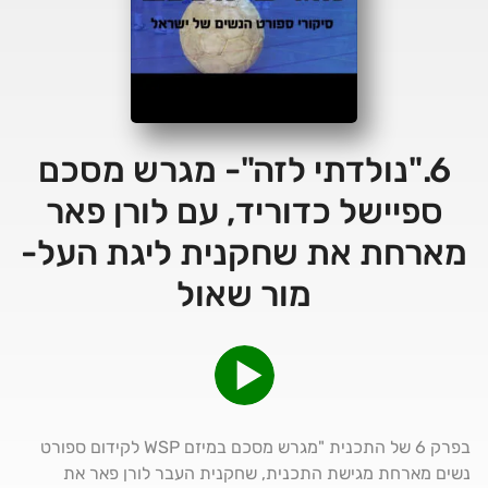
6."נולדתי לזה"- מגרש מסכם
ספיישל כדוריד, עם לורן פאר
מארחת את שחקנית ליגת העל-
מור שאול
בפרק 6 של התכנית "מגרש מסכם במיזם WSP לקידום ספורט
נשים מארחת מגישת התכנית, שחקנית העבר לורן פאר את