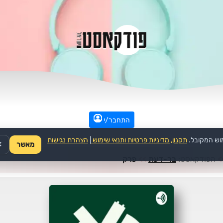
התחבר/י
וש המקובל.
תקנון, מדיניות פרטיות ותנאי שימוש
|
הצהרת נגישות
מאשר
✕
>
הפודקאסט:
בר-דעת
>>
פרק