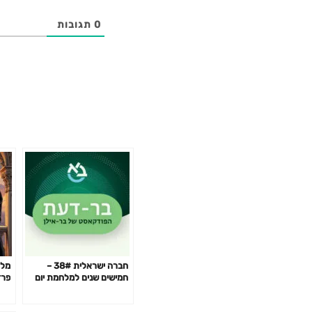
0
תגובות
חברה ישראלית 38# –
מלח
חמישים שנים למלחמת יום
פרז
כיפור, ד"ר ברק בוקס