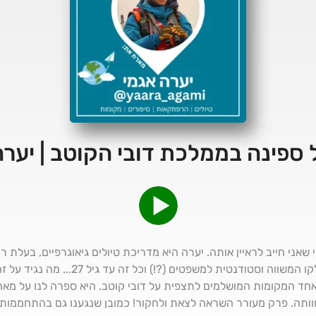
אני חייב לראיין אותה. יערה היא מדריכת טיולים גיאוגרפיים, בעלת רי
דובים, מתמחה במסעות לקטבים ולקו המשווה ו
אחד המקומות המושלמים לתצפית על דובי קוטב. היא ספרה לנו על מא
שחוותה. פרק מעורר השראה לצאת ולחקור! כמובן שנגענו גם בהתחממות