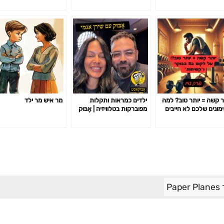
ר קשה = יותר טוב? למה
ילדים כמראות ותקלות
מר איש מר ילד
מונים שלכם לא חייבים
מפוברקות בטלוויזיה | אָבּוּק
ור אתכם כדי לעבוד-
עם שירן אגמי
14
Pa