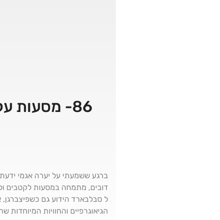
86- מסעות על ספינה בממלכת דובי הקוטב | יערה אגמי 🐻‍❄️ 🧊
ברגע ששמעתי על יערה אגמי ידעתי ש
ל סבלבארד הידוע גם כשפיצברגן, 
הגיאוגרפיים והחוויות המיוחדות 