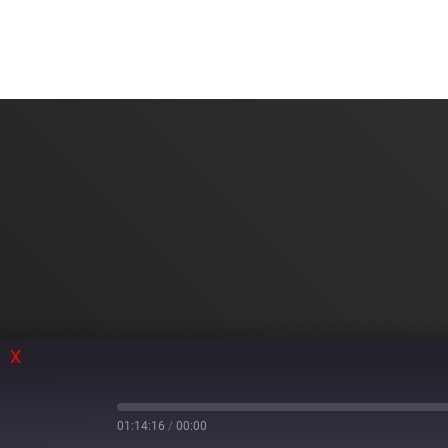
X
01:14:16
/
00:00