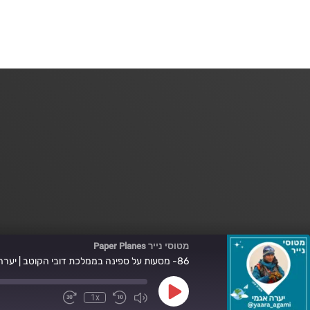
מטוסי נייר Paper Planes
86- מסעות על ספינה בממלכת דובי הקוטב | יערה אגמי 🐻‍❄️ 🧊
Play
1x
Fast
Mute/Unmute
Rewind
Episode