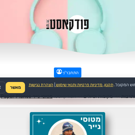
התחבר/י
וש המקובל.
תקנון, מדיניות פרטיות ותנאי שימוש
|
הצהרת נגישות
מאשר
✕
תרבות
>>
מקומות וטיולים
>>
הפודקאסט:
מטוסי נייר Paper Planes