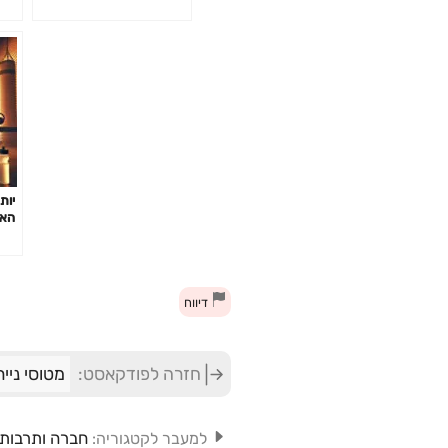
יות
האי
לשב
פרק 2
דיווח
חזרה לפודקאסט:
מטוסי נייר per Planes
חברה ותרבות
למעבר לקטגוריה: