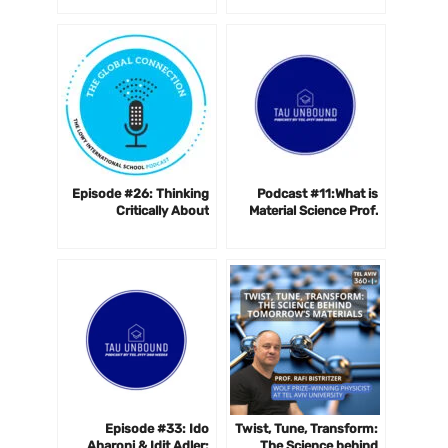
Israel’s options & Hamas
War outlook
Episode #26: Thinking
Podcast #11:What is
Critically About
Material Science Prof.
Technology
Noam Eliaz
Episode #33: Ido
Twist, Tune, Transform:
Aharoni & Idit Adler:
The Science behind