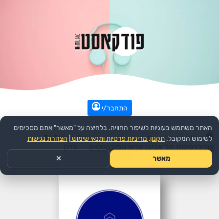
התחבר/י
האתר משתמש בעוגיות לשיפור החוויה. בלחיצה על "מאשר" אתם מסכימים
עמוד הבית
>>
חינוך
>>
הפודקאסט:
תל אביב 360 –
לשימוש המקובל.
תקנון, מדיניות פרטיות ותנאי שימוש
|
הצהרת נגישות
אוניברסיטת תל אביב: ערוץ הפודקסטים
>>
פרק
מאשר
✕