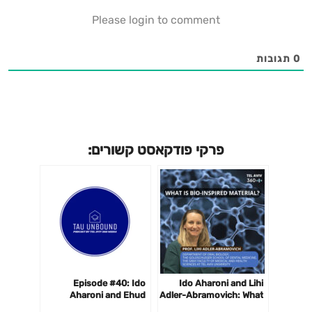
Please login to comment
0
תגובות
פרקי פודקאסט קשורים:
Episode #40: Ido
Ido Aharoni and Lihi
Aharoni and Ehud
Adler-Abramovich: What
Toledano: what now?
is Bio-Inspired Material?