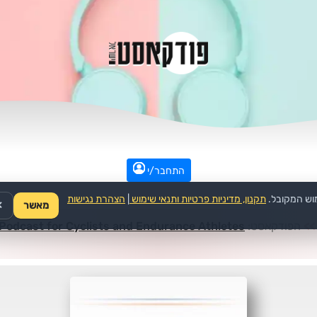
התחבר/י
וש המקובל.
תקנון, מדיניות פרטיות ותנאי שימוש
|
הצהרת נגישות
מאשר
✕
>>
הפודקאסט:
 Podcast for Cyclists and Endurance Athletes