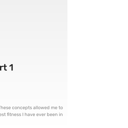
t 1
 These concepts allowed me to
st fitness I have ever been in.