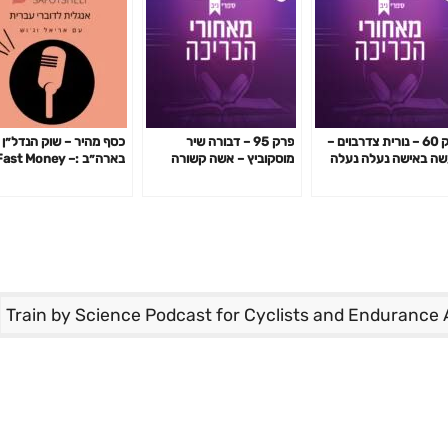
פרק 60 – נורית צדרבוים –
פרק 95 – דבורה שיר
כסף מהיר – שוק הנדל״ן
ה באישה נעלה נעלה
מוסקוביץ – אשה קשורה
בארה״ב :Fast Money 
ה
במקום של חופש
U.S Housing Market
Train by Science Podcast for Cyclists and Endurance 