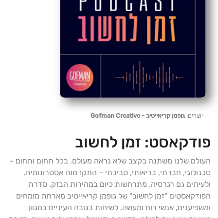
יוצרים:
גופמן קריאייטיב - Gofman Creative
פודקאסט:
זמן לחשוב
העולם שלנו משתנה בקצב שלא נראה מעולם. בכל תחום ותחום –
טכנולוגי, חברתי, בריאותי, סביבתי – התקדמות אסטרונומית,
ולעיתים גם רגרסיה, מתרחשות כיום במהירות הבזק. סדרת
הפודקאסטים "זמן לחשוב" של גופמן קריאייטיב מארחת מומחים
ומשפיענים, אנשי רוח ומעשה, לשיחות בגובה העיניים במגוון