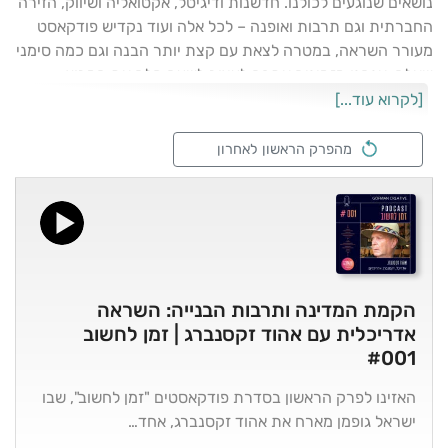
נושאים שנוגעים לכולנו. חדשנות ודיגיטל, אקטואליה ושיווק, הזירה
החברתית וגם תרבות ואופנה – לכל אלה ועוד נקדיש פודקאסט
מעורר השראה, במטרה לצאת עם קצת יותר הבנה וגם כמה סימני
שאלה. אנחנו מזמינים אתכם לעצור לשעה קלה את המרוץ,
להישען לאחור, לקחת את הזמן – ולחשוב.
[לקרוא עוד...]
מהפרק הראשון לאחרון
הקמת המדינה ותרבות הבנייה: השראה
אדריכלית עם אהוד זקסנברג | זמן לחשוב
#001
האזינו לפרק הראשון בסדרת פודקאסטים "זמן לחשוב", שבו
ישראל גופמן מארח את אהוד זקסנברג, אחד…