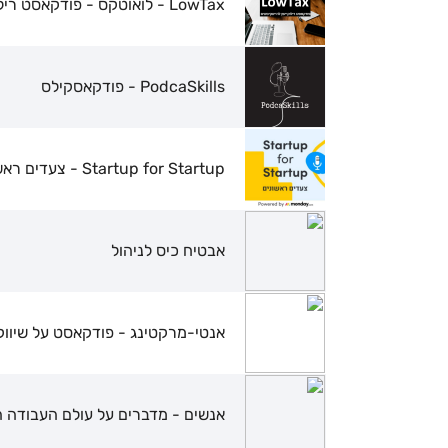
LowTax - לואוטקס - פודקאסט רילוקיישן להייטקיסטים
PodcaSkills - פודקאסקילס
Startup for Startup - צעדים ראשונים
אבטיח כיס לניהול
אנטי-מרקטינג - פודקאסט על שיווק,
אנשים - מדברים על עולם העבודה 