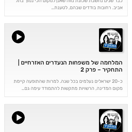
כבר שנים נחשבת שכונת נווה שאנן למקום הכי נמוך בתל
אביב. רחובות בודדים שבהם, לטענת…
המלחמה של משפחות הנעדרים האזרחיים |
התחקיר – פרק 2
כ-20 ישראלים נעלמים בכל שנה. למרות שהתופעה קיימת
מקום המדינה, הרשויות מתקשות להתמודד עימה גם…