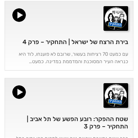
בירת הרצח של ישראל | התחקיר – פרק 4
עם כמעט 70 רציחות בעשור, שרובם לא פוענחו, לוד היא
כנראה העיר המסוכנת והמדממת במדינה. כמעט…
שטח ההפקר: רובע הפשע של תל אביב |
התחקיר – פרק 3