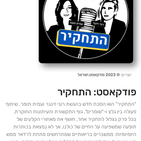
יוצרים:
© 2023 פודקאסט.ישראל
פודקאסט:
התחקיר
"התחקיר" הוא הסכת חדש בהגשת רוני זינגר ועמית תומר, שיתוף
פעולה בין גלצ ו-"שומרים", גוף התקשורת והעיתונות החוקרת.
בכל פרק נצלול לתחקיר אחר, חושף את מאחורי הקלעים של
תופעה שמשפיעה על החיים של כולנו, אך לא נמצאת בכותרות
היומיומיות: ממשברים בריאותיים שמתרחשים מתחת לרדאר ממש