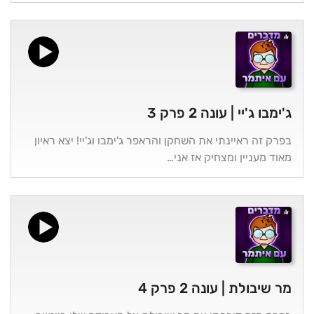
ג'ימבו ג'יי | עונה 2 פרק 3
בפרק זה ראיינתי את השחקן והראפר ג'ימבו וג'יי! יצא ראיון
מאוד מעניין ומצחיק אז אני…
מר שיבולת | עונה 2 פרק 4