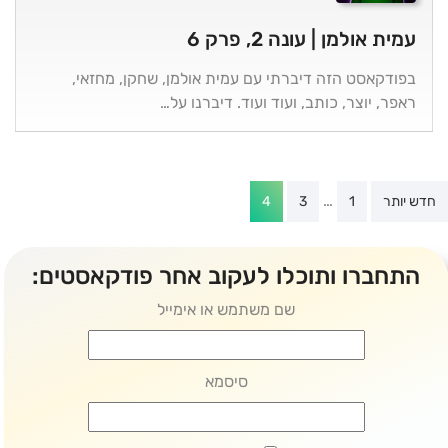
עמית אולמן | עונה 2, פרק 6
בפודקאסט הזה דיברתי עם עמית אולמן, שחקן, מחזאי,
ראפר, יוצר, כותב, ועוד ועוד. דיברנו על…
Post
…
חדש יותר
1
3
4
paginatio
התחברו ותוכלו לעקוב אחר פודקאסטים:
שם משתמש או אימייל
סיסמא